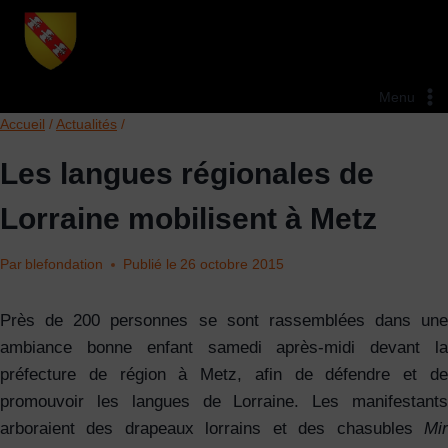
Aller
au
contenu
Menu
Accueil
/
Actualités
/
Les langues régionales de
Lorraine mobilisent à Metz
Par
blefondation
Publié le
26 octobre 2015
Près de 200 personnes se sont rassemblées dans une
ambiance bonne enfant samedi après-midi devant la
préfecture de région à Metz, afin de défendre et de
promouvoir les langues de Lorraine. Les manifestants
arboraient des drapeaux lorrains et des chasubles
Mir